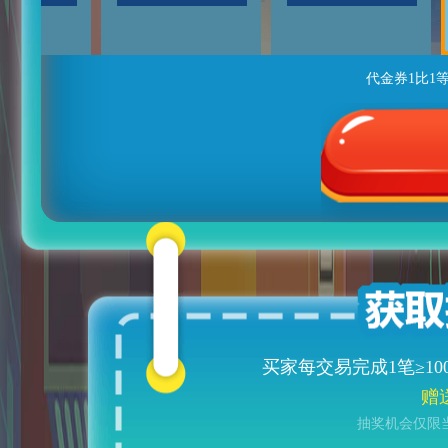
代金券1比1
买家每交易完成1笔≥
10
赠
抽奖机会仅限