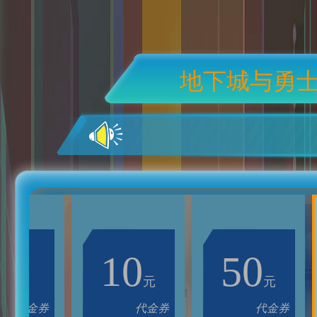
地下城与勇
1
10
50
元
元
元
代金券
代金券
代金券