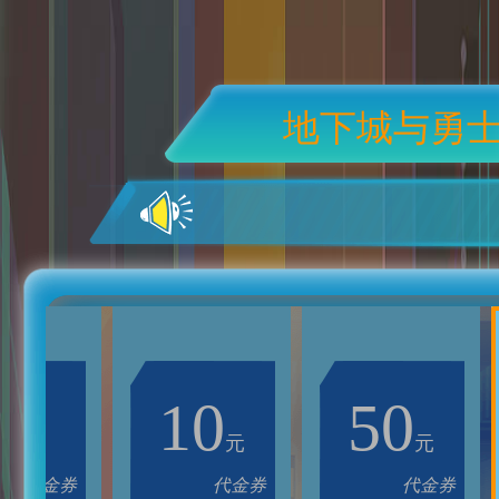
地下城与勇
1
10
50
元
元
元
代金券
代金券
代金券