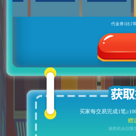
代金券1比1
买家每交易完成1笔≥
10
赠
抽奖机会仅限