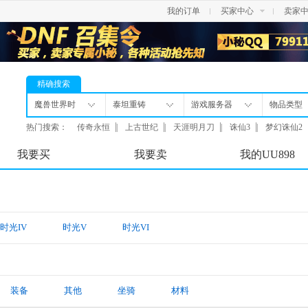
我的订单
买家中心
卖家
精确搜索
魔兽世界时
泰坦重铸
游戏服务器
物品类型
光服
热门搜索：
传奇永恒
|
上古世纪
|
天涯明月刀
|
诛仙3
|
梦幻诛仙2
我要买
我要卖
我的UU898
时光IV
时光V
时光VI
装备
其他
坐骑
材料