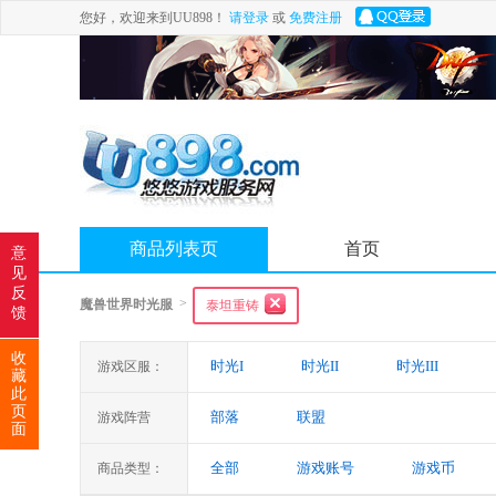
您好，欢迎来到UU898！
请登录
或
免费注册
商品列表页
首页
意
见
反
>
魔兽世界时光服
泰坦重铸
馈
收
时光I
时光II
时光III
游戏区服：
藏
此
页
部落
联盟
游戏阵营
面
全部
游戏账号
游戏币
商品类型：