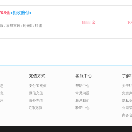
76.9金
●拒收赔付●
8888 金
10
服
/
泰坦重铸
/
时光II
/ 联盟
充值方式
客服中心
了解U
息
支付宝充值
帮助中心
关于U
息
微信充值
常见问题
免责
息
海外充值
联系我们
隐私
Q币充值
验证中心
公司
商务