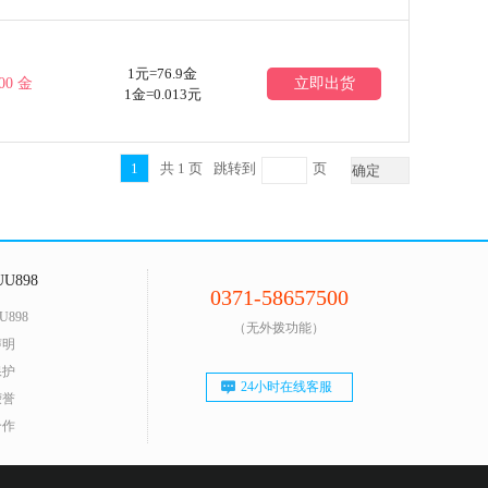
1元=76.9金
00 金
立即出货
1金=0.013元
1
共
1
页
跳转到
页
确定
U898
0371-58657500
U898
（无外拨功能）
声明
保护
24小时在线客服
荣誉
合作