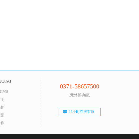
U898
0371-58657500
U898
（无外拨功能）
声明
保护
24小时在线客服
荣誉
合作