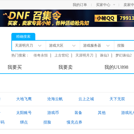
我的订单
买家中心
卖家
精确搜索
天涯明月刀
游戏大区
游戏服务器
捏脸
热门搜索：
传奇永恒
|
上古世纪
|
天涯明月刀
|
诛仙3
|
梦幻诛仙2
我要买
我要卖
我的UU898
舞
大地飞鹰
沧海云帆
云上之城
天下无双
号
太阳账号
游戏币
装备
其他
游戏礼
请码
绑点
捏脸
慢充点券