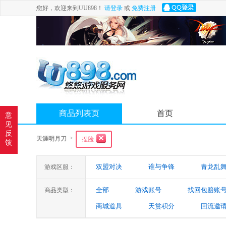
您好，欢迎来到UU898！
请登录
或
免费注册
商品列表页
首页
意
见
反
>
天涯明月刀
捏脸
馈
双盟对决
谁与争锋
青龙乱
游戏区服：
全部
游戏账号
找回包赔账
商品类型：
商城道具
天赏积分
回流邀