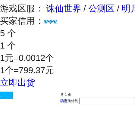
游戏区服：
诛仙世界
/
公测区
/
明
买家信用：
5 个
1 个
1元=0.0012个
1个=799.37元
立即出货
共
1
页
1
确定
跳转到