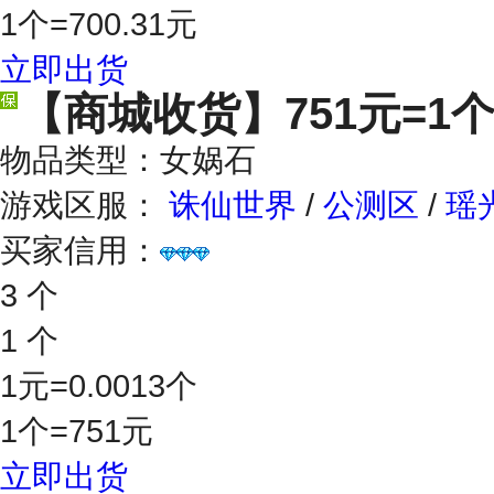
1个=700.31元
立即出货
【商城收货】
751元=1
物品类型：女娲石
游戏区服：
诛仙世界
/
公测区
/
瑶
买家信用：
3 个
1 个
1元=0.0013个
1个=751元
立即出货