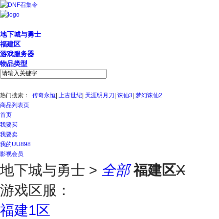
精确搜索
地下城与勇士
福建区
游戏服务器
物品类型
热门搜索：
传奇永恒
|
上古世纪
|
天涯明月刀
|
诛仙3
|
梦幻诛仙2
商品列表页
首页
我要买
我要卖
我的UU898
影视会员
地下城与勇士
>
全部
福建区
X
游戏区服：
福建1区