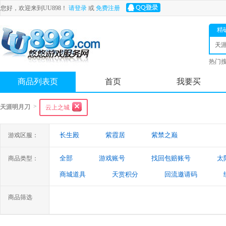
您好，欢迎来到UU898！
请登录
或
免费注册
精
天
热门
舟
商品列表页
首页
我要买
>
天涯明月刀
云上之城
长生殿
紫霞居
紫禁之巅
游戏区服：
全部
游戏账号
找回包赔账号
太
商品类型：
商城道具
天赏积分
回流邀请码
商品筛选