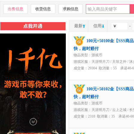
出售信息
收货信息
求购信息
最新
信用
-
100元=50100金【SS
快，超时赔付
物品类型：游戏币
游戏区服：
天涯明月刀
/
天垣之外
/
沐
成交量：29304 取消量：55 承诺40
100元=50102金【SS
快，超时赔付
物品类型：游戏币
游戏区服：
天涯明月刀
/
云上之城
/
长
成交量：2318 取消量：35 承诺40-