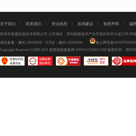
关于我们
丨
联系我们
丨
营业执照
丨
咨询建议
丨
免责声明
丨
诚
郑州市易晟信息技术有限公司 公司地址：郑州高新技术产业开发区科学大道53号3号楼18层
域名备案：
豫B2-20190069
ICP证：
豫B2-20190069
豫公网安备410197020020
Copyright Reserved ©2008-2021
悠悠游戏服务网 WWW.UU898.COM
版权所有：郑州