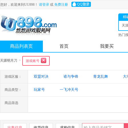
您好，欢迎来到UU898！
请登录
或
免费注册
精
天
热门
舟
商品列表页
首页
我要买
>
天涯明月刀
游戏账号
双盟对决
谁与争锋
青龙乱舞
大
游戏区服：
玩家号
一飞冲天号
商品类型：
商品筛选
出售信息
收货信息
求购信息