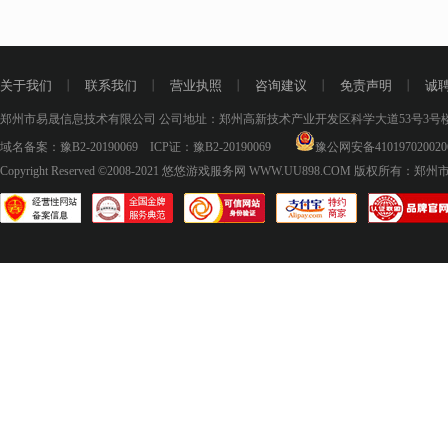
关于我们
丨
联系我们
丨
营业执照
丨
咨询建议
丨
免责声明
丨
诚
郑州市易晟信息技术有限公司 公司地址：郑州高新技术产业开发区科学大道53号3号楼18层
域名备案：
豫B2-20190069
ICP证：
豫B2-20190069
豫公网安备410197020020
Copyright Reserved ©2008-2021
悠悠游戏服务网 WWW.UU898.COM
版权所有：郑州