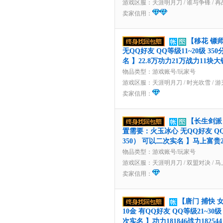
游戏区服：
天涯明月刀
/
谁与争锋
/
再
卖家信用：
【移花 镖师
无QQ好友 QQ等级11~20级 3
名 】22.8万功力21万战力11块大
物品类型：游戏账号/玩家号
游戏区服：
天涯明月刀
/
时光吹雪
/
游
卖家信用：
【长生剑派 
置需要：火玉冰心 无QQ好友 QQ
350） 可以二次实名 】马上富贵
物品类型：游戏账号/玩家号
游戏区服：
天涯明月刀
/
双盟对决
/
马
卖家信用：
【唐门 捕快 
10金 有QQ好友 QQ等级21~30
次实名 】功力181846战力182544