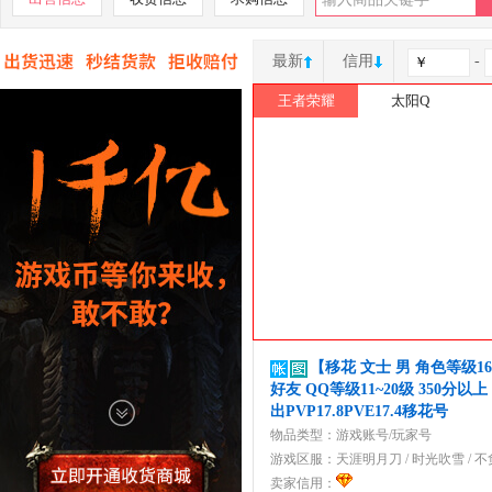
最新
信用
-
王者荣耀
太阳Q
182****6
137****9
【移花 文士 男 角色等级16
好友 QQ等级11~20级 350分以
出PVP17.8PVE17.4移花号
物品类型：游戏账号/玩家号
游戏区服：
天涯明月刀
/
时光吹雪
/
不
卖家信用：