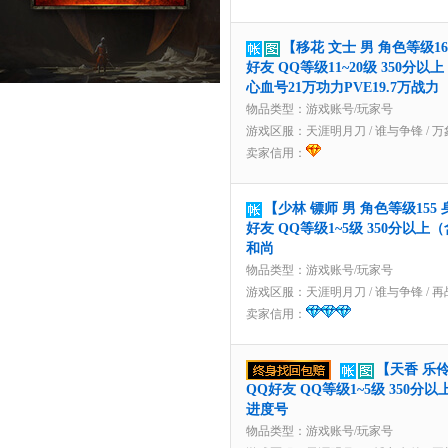
176****8
152****4
【移花 文士 男 角色等级16
187****8
好友 QQ等级11~20级 350分以
心血号21万功力PVE19.7万战力
158****5
物品类型：游戏账号/玩家号
z5**05购买
游戏区服：
天涯明月刀
/
谁与争锋
/
万
卖家信用：
159****3
136****1
136****1
【少林 镖师 男 角色等级15
好友 QQ等级1~5级 350分以上（
和尚
物品类型：游戏账号/玩家号
游戏区服：
天涯明月刀
/
谁与争锋
/
再
卖家信用：
【天香 乐伶
QQ好友 QQ等级1~5级 350分
进度号
物品类型：游戏账号/玩家号