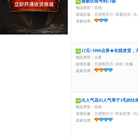
接新区练号到71级
物品类型：其他
游戏区服：
天涯明月刀
/
双盟对决
/
马
卖家信用：
12元=1000点券★在线发货
物品类型：点券
游戏区服：
天涯明月刀
/
全区
/
全服
卖家信用：
出人气花45人气等于3毛的比
物品类型：其他
游戏区服：
天涯明月刀
/
时光吹雪
/
与
卖家信用：