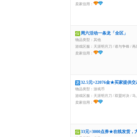
卖家信用：
周六活动一条龙「全区」
物品类型：其他
游戏区服：
天涯明月刀
/
谁与争锋
/
再
卖家信用：
32.5元=22076金★买家提供
物品类型：游戏币
游戏区服：
天涯明月刀
/
双盟对决
/
马
卖家信用：
33元=3000点券★在线发货