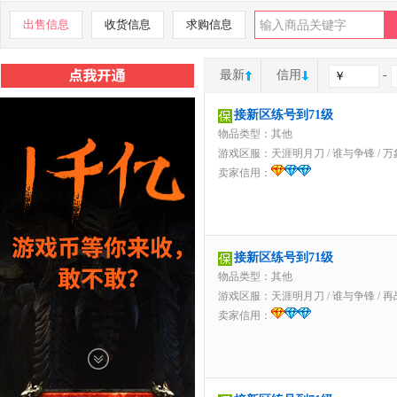
出售信息
收货信息
求购信息
最新
信用
-
接新区练号到71级
物品类型：其他
游戏区服：
天涯明月刀
/
谁与争锋
/
万
卖家信用：
接新区练号到71级
物品类型：其他
游戏区服：
天涯明月刀
/
谁与争锋
/
再
卖家信用：