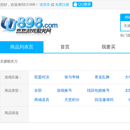
您好，欢迎来到UU898！
请登录
或
免费注册
精
天
热门
舟
商品列表页
首页
我要买
天涯明月刀
双盟对决
谁与争锋
青龙乱舞
大
游戏区服：
全部
游戏账号
找回包赔账号
太
商品类型：
商城道具
天赏积分
回流邀请码
商品筛选