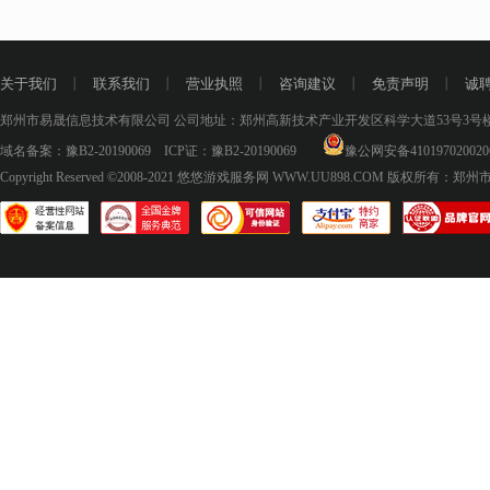
关于我们
丨
联系我们
丨
营业执照
丨
咨询建议
丨
免责声明
丨
诚
郑州市易晟信息技术有限公司 公司地址：郑州高新技术产业开发区科学大道53号3号楼18层
域名备案：
豫B2-20190069
ICP证：
豫B2-20190069
豫公网安备410197020020
Copyright Reserved ©2008-2021
悠悠游戏服务网 WWW.UU898.COM
版权所有：郑州