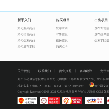
新手入门
购买项目
出售项目
如何购买商品
发布求购
发布寄售信
如何出售商品
寄售信息
发布担保信
如何搜索商品
担保信息
搜索求购信
如何发布求购
购买点卡
关于我们
丨
联系我们
丨
营业执照
丨
咨询建议
丨
免责
郑州市易晟信息技术有限公司 公司地址：郑州高新技术产业开发区科学大道53
域名备案：
豫B2-20190069
ICP证：
豫B2-20190069
豫公网安备41
Copyright Reserved ©2008-2021
悠悠游戏服务网 WWW.UU898.COM
版权