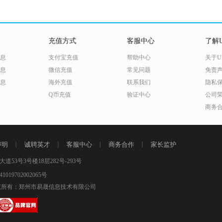
充值方式
客服中心
了解U
息
支付宝充值
帮助中心
关于U
息
微信充值
常见问题
免责
息
海外充值
联系我们
隐私
Q币充值
验证中心
公司
商务
声明
丨
诚聘英才
丨
客服中心
丨
商务合作
丨
家长监护
号3号楼18层282号-293号
019702002065号
所有：郑州市易晟信息技术有限公司