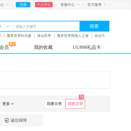
中心
充值
个人中心
客服中心
官方微博
搜索
装
2
魔兽世界时光服
诛仙世界
魔兽世界熊猫人之谜
命运方
会员
我的收藏
UU898礼品卡
更多
我要出售
我要定制
诚信保障