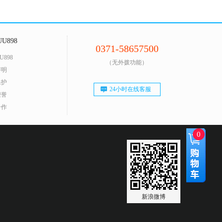
U898
0371-58657500
U898
（无外拨功能）
声明
保护
24小时在线客服
荣誉
合作
0
新浪微博