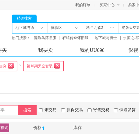
我的订单
买家中心
卖家
精确搜索
地下城与勇
体验区
格兰之森2
绝版天空
士
扮
热门搜索：
冒险岛怀旧服
轩辕传奇怀旧服
地下城与勇士
永恒之塔
舟
要买
我要卖
我的UU898
影视
>
装扮
第10期天空套装
未交易
担保交易
寄售交易
快速发货
搜索
价格
库存
简模式