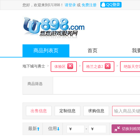
您好，欢迎来到UU898！
请登录
或
免费注册
商品列表页
首页
我
>
>
>
地下城与勇士
体验区
格兰之森2
绝版天空
商品筛选
出售信息
定制信息
求购信息
最新
信用
-
切换到精