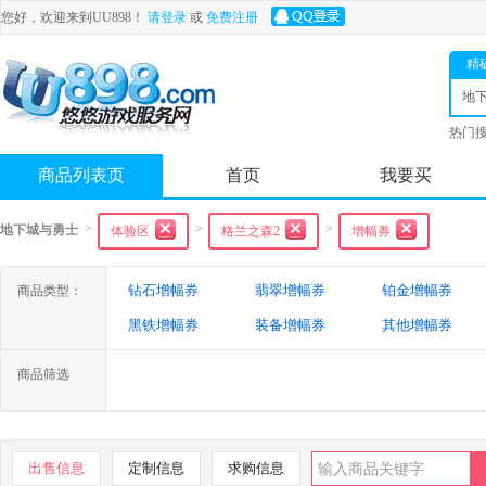
您好，欢迎来到UU898！
请登录
或
免费注册
精
地
士
热门
舟
商品列表页
首页
我要买
>
>
>
地下城与勇士
体验区
格兰之森2
增幅券
钻石增幅券
翡翠增幅券
铂金增幅券
商品类型：
黑铁增幅券
装备增幅券
其他增幅券
商品筛选
出售信息
定制信息
求购信息