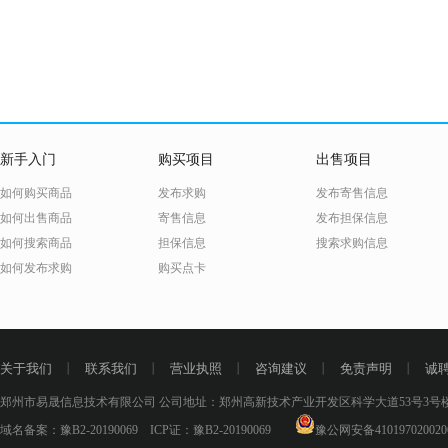
新手入门
购买项目
出售项目
如何购买商品
发布求购
发布寄售信息
如何出售商品
寄售信息
发布担保信息
如何搜索商品
担保信息
搜索求购信息
如何发布求购
购买点卡
关于我们
丨
联系我们
丨
营业执照
丨
咨询建议
丨
免责声明
丨
诚
郑州市易晟信息技术有限公司 公司地址：郑州高新技术产业开发区科学大道53号3号楼18层
域名备案：
豫B2-20190069
ICP证：
豫B2-20190069
豫公网安备410197020020