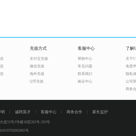
充值方式
客服中心
了解U
息
支付宝充值
帮助中心
关于U
息
微信充值
常见问题
免责
息
海外充值
联系我们
隐私
Q币充值
验证中心
公司
商务
声明
丨
诚聘英才
丨
客服中心
丨
商务合作
丨
家长监护
号3号楼18层282号-293号
019702002065号