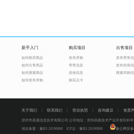
新手入门
购买项目
出售项目
如何购买商品
发布求购
发布寄售信
如何出售商品
寄售信息
发布担保信
如何搜索商品
担保信息
搜索求购信
如何发布求购
购买点卡
关于我们
丨
联系我们
丨
营业执照
丨
咨询建议
丨
免责
郑州市易晟信息技术有限公司 公司地址：郑州高新技术产业开发区科学大道53
域名备案：
豫B2-20190069
ICP证：
豫B2-20190069
豫公网安备41