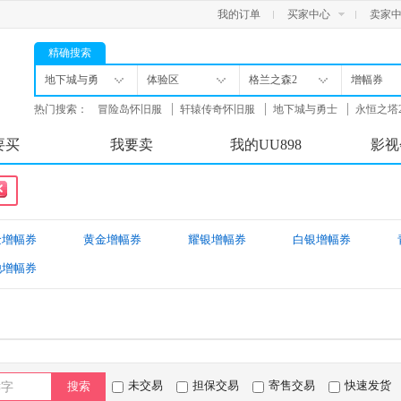
我的订单
买家中心
卖家
精确搜索
地下城与勇
体验区
格兰之森2
增幅券
士
热门搜索：
冒险岛怀旧服
轩辕传奇怀旧服
地下城与勇士
永恒之塔
舟
要买
我要卖
我的UU898
影视
金增幅券
黄金增幅券
耀银增幅券
白银增幅券
他增幅券
未交易
担保交易
寄售交易
快速发货
搜索