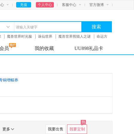
中心
充值
个人中心
客服中心
官方微博
搜索
2
魔兽世界时光服
诛仙世界
魔兽世界熊猫人之谜
命运方
会员
我的收藏
UU898礼品卡
青铜增幅券
更多
我要出售
我要定制