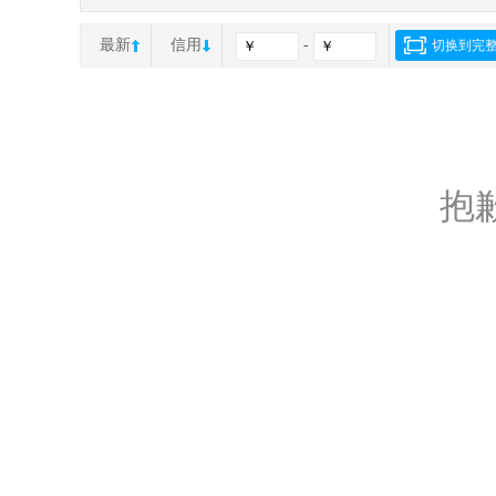
最新
信用
-
切换到完
抱