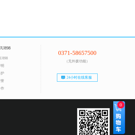
U898
0371-58657500
U898
（无外拨功能）
声明
保护
24小时在线客服
荣誉
合作
0