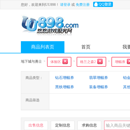
您好，欢迎来到UU898！
请登录
或
免费注册
商品列表页
首页
我
>
>
>
地下城与勇士
体验区
格兰之森2
增幅券
钻石增幅券
翡翠增幅券
铂
商品类型：
黑铁增幅券
装备增幅券
其
商品筛选
出售信息
定制信息
求购信息