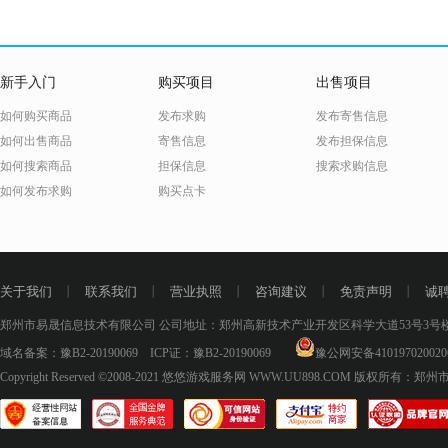
新手入门
购买项目
出售项目
如何购买商品
发布求购
发布寄售信息
如何出售商品
寄售信息
发布担保信息
如何搜索商品
担保信息
搜索求购信息
如何发布求购
购买点卡
关于我们
丨
联系我们
丨
营业执照
丨
咨询建议
丨
免责声明
丨
诚
郑州市易晟信息技术有限公司 公司地址：郑州高新技术产业开发区科学大道53号3号楼18层
域名备案：
豫B2-20190069
ICP证：
豫B2-20190069
豫公网安备410197020020
Copyright Reserved ©2008-2021
悠悠游戏服务网 WWW.UU898.COM
版权所有：郑州