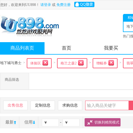
您好，欢迎来到UU898！
请登录
或
免费注册
精
地
士
热门
舟
商品列表页
首页
我要买
>
>
>
>
地下城与勇士
体验区
格兰之森2
增幅券
翡
商品筛选
出售信息
定制信息
求购信息
最新
信用
-
切换到精简模式