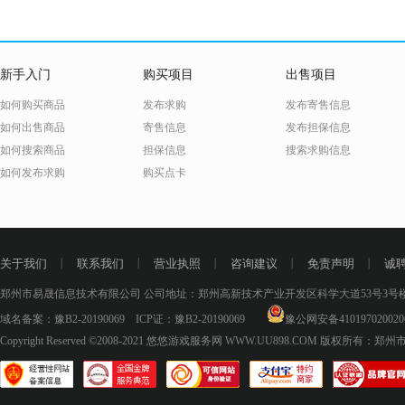
新手入门
购买项目
出售项目
如何购买商品
发布求购
发布寄售信息
如何出售商品
寄售信息
发布担保信息
如何搜索商品
担保信息
搜索求购信息
如何发布求购
购买点卡
关于我们
丨
联系我们
丨
营业执照
丨
咨询建议
丨
免责声明
丨
诚
郑州市易晟信息技术有限公司 公司地址：郑州高新技术产业开发区科学大道53号3号楼18层
域名备案：
豫B2-20190069
ICP证：
豫B2-20190069
豫公网安备410197020020
Copyright Reserved ©2008-2021
悠悠游戏服务网 WWW.UU898.COM
版权所有：郑州