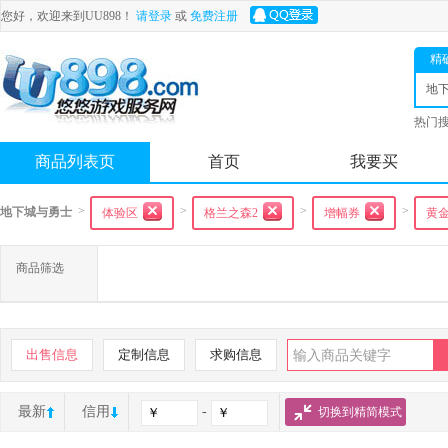
您好，欢迎来到UU898！
请登录
或
免费注册
精
地
士
热门
舟
商品列表页
首页
我要买
>
>
>
>
地下城与勇士
体验区
格兰之森2
增幅券
黄
商品筛选
出售信息
定制信息
求购信息
最新
信用
-
切换到精简模式