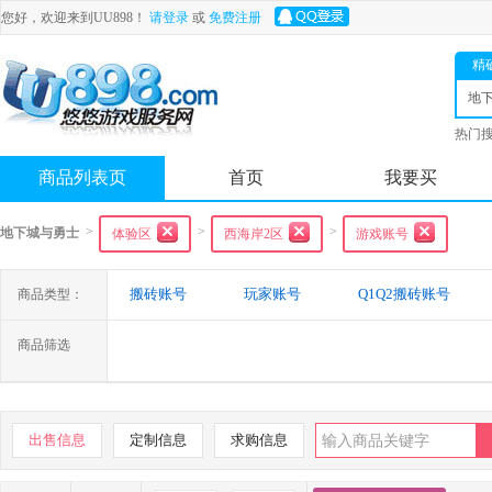
您好，欢迎来到UU898！
请登录
或
免费注册
精
地
士
热门
舟
商品列表页
首页
我要买
>
>
>
地下城与勇士
体验区
西海岸2区
游戏账号
搬砖账号
玩家账号
Q1Q2搬砖账号
商品类型：
商品筛选
出售信息
定制信息
求购信息