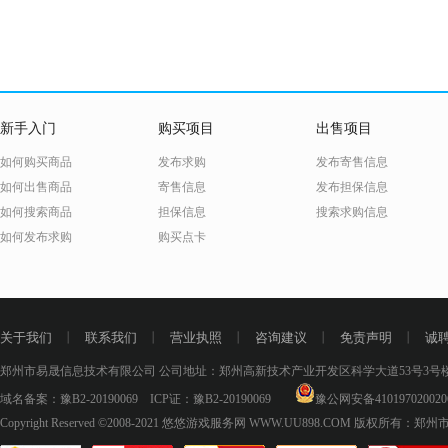
新手入门
购买项目
出售项目
如何购买商品
发布求购
发布寄售信息
如何出售商品
寄售信息
发布担保信息
如何搜索商品
担保信息
搜索求购信息
如何发布求购
购买点卡
关于我们
丨
联系我们
丨
营业执照
丨
咨询建议
丨
免责声明
丨
诚
郑州市易晟信息技术有限公司 公司地址：郑州高新技术产业开发区科学大道53号3号楼18层
域名备案：
豫B2-20190069
ICP证：
豫B2-20190069
豫公网安备410197020020
Copyright Reserved ©2008-2021
悠悠游戏服务网 WWW.UU898.COM
版权所有：郑州