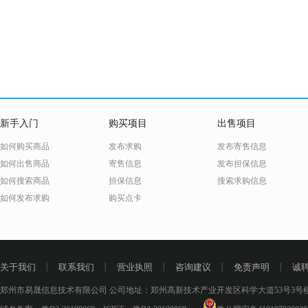
新手入门
购买项目
出售项目
如何购买商品
发布求购
发布寄售信息
如何出售商品
寄售信息
发布担保信息
如何搜索商品
担保信息
搜索求购信息
如何发布求购
购买点卡
关于我们
丨
联系我们
丨
营业执照
丨
咨询建议
丨
免责声明
丨
诚
郑州市易晟信息技术有限公司 公司地址：郑州高新技术产业开发区科学大道53号3号楼18层