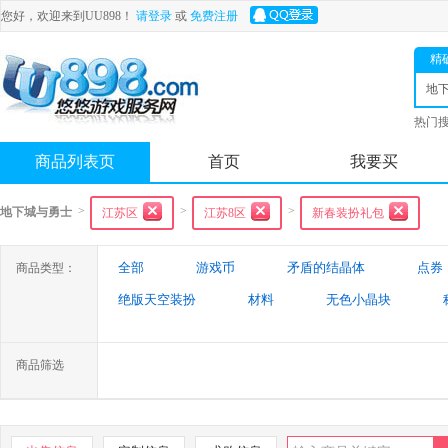
您好，欢迎来到UU898！
请登录
或
免费注册
精
地
士
热门
舟
商品列表页
首页
我要买
>
>
>
地下城与勇士
江苏区
江苏8区
新春装扮礼包
全部
游戏币
矛盾的结晶体
点券
商品类型：
绝版天空装扮
材料
无色小晶块
特殊装备
游戏代练
未央幻境装备
商品筛选