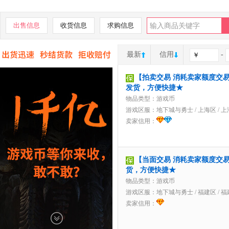
出售信息
收货信息
求购信息
最新
信用
-
【拍卖交易 消耗卖家额度交易】2
发货，方便快捷★
物品类型：游戏币
游戏区服：
地下城与勇士
/
上海区
/
上
卖家信用：
【当面交易 消耗卖家额度交易】
货，方便快捷★
物品类型：游戏币
游戏区服：
地下城与勇士
/
福建区
/
福
卖家信用：