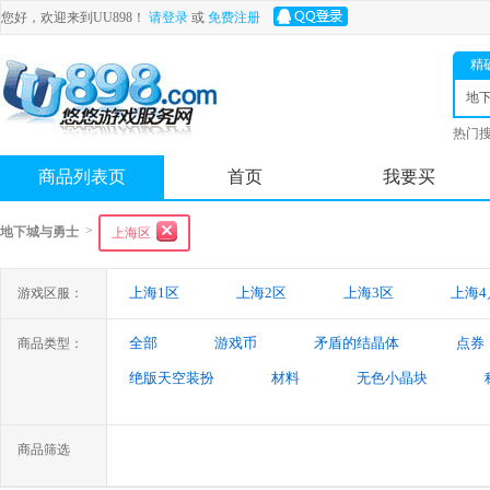
您好，欢迎来到UU898！
请登录
或
免费注册
精
地
士
热门
舟
商品列表页
首页
我要买
>
地下城与勇士
上海区
上海1区
上海2区
上海3区
上海4
游戏区服：
全部
游戏币
矛盾的结晶体
点券
商品类型：
绝版天空装扮
材料
无色小晶块
特殊装备
游戏代练
未央幻境装备
商品筛选