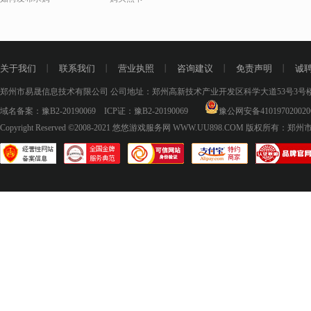
关于我们
丨
联系我们
丨
营业执照
丨
咨询建议
丨
免责声明
丨
诚
郑州市易晟信息技术有限公司 公司地址：郑州高新技术产业开发区科学大道53号3号楼18层
域名备案：
豫B2-20190069
ICP证：
豫B2-20190069
豫公网安备410197020020
Copyright Reserved ©2008-2021
悠悠游戏服务网 WWW.UU898.COM
版权所有：郑州