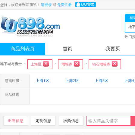
您好，欢迎来到UU898！
请登录
或
免费注册
精
地
士
热门
舟
商品列表页
首页
我要买
>
>
>
地下城与勇士
上海区
增幅券
钻石增幅券
上海1区
上海2区
上海3区
上海4
游戏区服：
商品筛选
出售信息
定制信息
求购信息