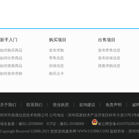
新手入门
购买项目
出售项目
如何购买商品
发布求购
发布寄售信息
如何出售商品
寄售信息
发布担保信息
如何搜索商品
担保信息
搜索求购信息
如何发布求购
购买点卡
关于我们
丨
联系我们
丨
营业执照
丨
咨询建议
丨
免责声明
丨
诚
郑州市易晟信息技术有限公司 公司地址：郑州高新技术产业开发区科学大道53号3号楼18层
域名备案：
豫B2-20190069
ICP证：
豫B2-20190069
豫公网安备410197020020
Copyright Reserved ©2008-2021
悠悠游戏服务网 WWW.UU898.COM
版权所有：郑州