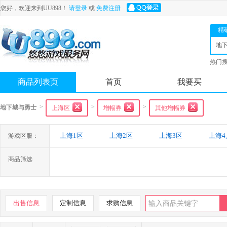
您好，欢迎来到UU898！
请登录
或
免费注册
精
地
士
热门
舟
商品列表页
首页
我要买
>
>
>
地下城与勇士
上海区
增幅券
其他增幅券
上海1区
上海2区
上海3区
上海4
游戏区服：
商品筛选
出售信息
定制信息
求购信息