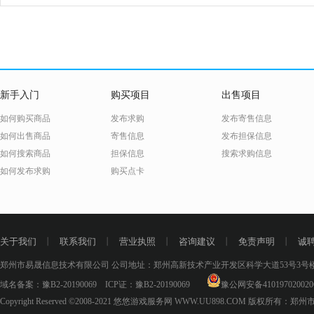
新手入门
购买项目
出售项目
如何购买商品
发布求购
发布寄售信息
如何出售商品
寄售信息
发布担保信息
如何搜索商品
担保信息
搜索求购信息
如何发布求购
购买点卡
关于我们
丨
联系我们
丨
营业执照
丨
咨询建议
丨
免责声明
丨
诚
郑州市易晟信息技术有限公司 公司地址：郑州高新技术产业开发区科学大道53号3号楼18层
域名备案：
豫B2-20190069
ICP证：
豫B2-20190069
豫公网安备410197020020
Copyright Reserved ©2008-2021
悠悠游戏服务网 WWW.UU898.COM
版权所有：郑州