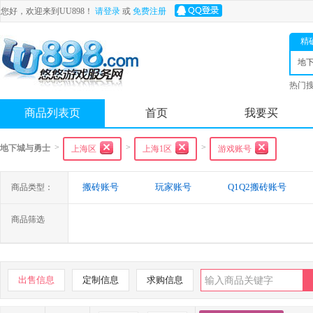
您好，欢迎来到UU898！
请登录
或
免费注册
精
地
士
热门
舟
商品列表页
首页
我要买
>
>
>
地下城与勇士
上海区
上海1区
游戏账号
搬砖账号
玩家账号
Q1Q2搬砖账号
商品类型：
商品筛选
出售信息
定制信息
求购信息