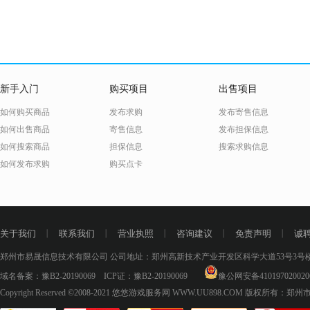
新手入门
购买项目
出售项目
如何购买商品
发布求购
发布寄售信息
如何出售商品
寄售信息
发布担保信息
如何搜索商品
担保信息
搜索求购信息
如何发布求购
购买点卡
关于我们
丨
联系我们
丨
营业执照
丨
咨询建议
丨
免责声明
丨
诚
郑州市易晟信息技术有限公司 公司地址：郑州高新技术产业开发区科学大道53号3号楼18层
域名备案：
豫B2-20190069
ICP证：
豫B2-20190069
豫公网安备410197020020
Copyright Reserved ©2008-2021
悠悠游戏服务网 WWW.UU898.COM
版权所有：郑州