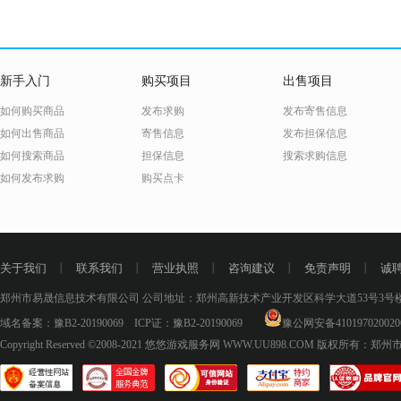
新手入门
购买项目
出售项目
如何购买商品
发布求购
发布寄售信息
如何出售商品
寄售信息
发布担保信息
如何搜索商品
担保信息
搜索求购信息
如何发布求购
购买点卡
关于我们
丨
联系我们
丨
营业执照
丨
咨询建议
丨
免责声明
丨
诚
郑州市易晟信息技术有限公司 公司地址：郑州高新技术产业开发区科学大道53号3号楼18层
域名备案：
豫B2-20190069
ICP证：
豫B2-20190069
豫公网安备410197020020
Copyright Reserved ©2008-2021
悠悠游戏服务网 WWW.UU898.COM
版权所有：郑州