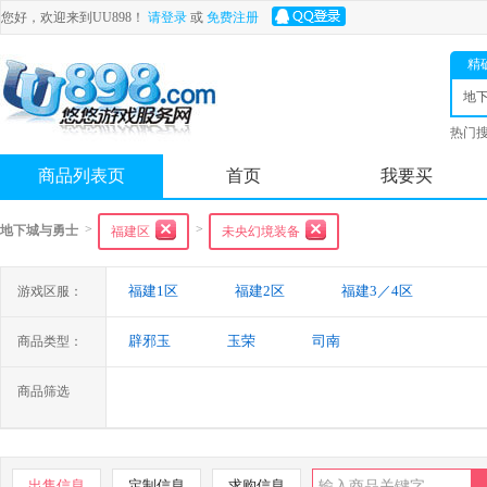
您好，欢迎来到UU898！
请登录
或
免费注册
精
地
士
热门
舟
商品列表页
首页
我要买
>
>
地下城与勇士
福建区
未央幻境装备
福建1区
福建2区
福建3／4区
游戏区服：
辟邪玉
玉荣
司南
商品类型：
商品筛选
出售信息
定制信息
求购信息