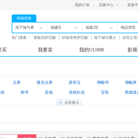
我的订单
买家中心
卖家
精确搜索
地下城与勇
福建区
福建2区
物品类型
士
热门搜索：
冒险岛怀旧服
轩辕传奇怀旧服
地下城与勇士
永恒之塔
舟
要买
我要卖
我的UU898
影视
点券
慢充点券
辟邪玉
增幅书
增幅券
晶块
称号
其他
游戏礼包
宝珠
商城道
境装备
新春装扮礼包
游戏账号
找回包赔账号
全部显示