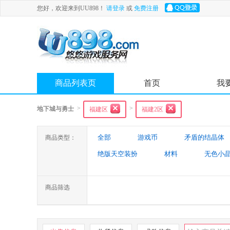
您好，欢迎来到UU898！
请登录
或
免费注册
商品列表页
首页
我
>
>
地下城与勇士
福建区
福建2区
全部
游戏币
矛盾的结晶体
商品类型：
绝版天空装扮
材料
无色小
特殊装备
游戏代练
未央幻
商品筛选