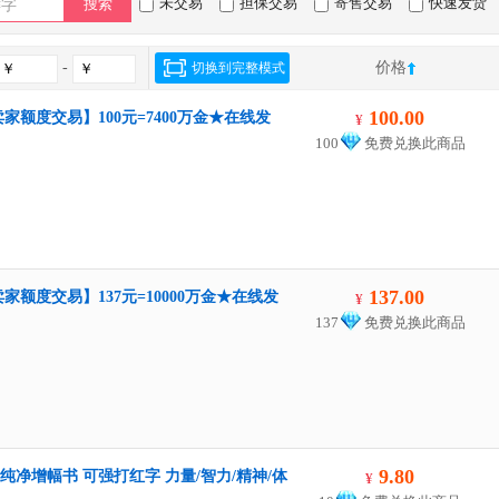
未交易
担保交易
寄售交易
快速发货
搜索
-
价格
切换到完整模式
100.00
家额度交易】100元=7400万金★在线发
¥
100
免费兑换此商品
137.00
家额度交易】137元=10000万金★在线发
¥
137
免费兑换此商品
9.80
纯净增幅书 可强打红字 力量/智力/精神/体
¥