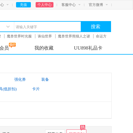
中心
充值
个人中心
客服中心
官方微博
搜索
2
魔兽世界时光服
诛仙世界
魔兽世界熊猫人之谜
命运方
会员
我的收藏
UU898礼品卡
强化券
装备
具(低折扣)
卡片
太阳账号