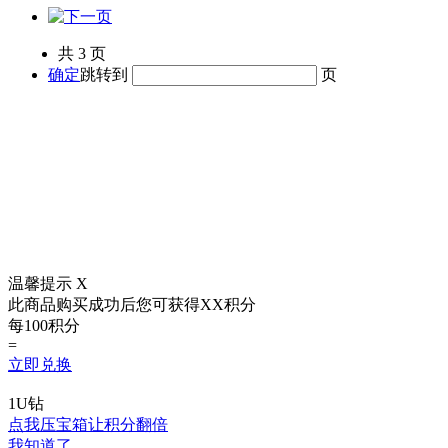
卖家信用：
990.00
¥
共
3
页
990
免费兑换此商品
确定
跳转到
页
10
立即购买
推荐商品
温馨提示
X
此商品购买成功后您可获得
XX积分
每100积分
【8月19日前有效】【其他增幅券】+
=
立即兑换
物品类型：增幅券/其他增幅券
1U钻
游戏区服：
地下城与勇士
/
上海区
/
上海1区
点我压宝箱让积分翻倍
我知道了