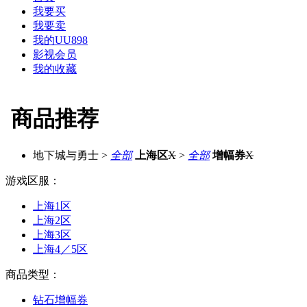
我要买
我要卖
我的UU898
影视会员
我的收藏
商品推荐
地下城与勇士
>
全部
上海区
X
>
全部
增幅券
X
游戏区服：
上海1区
上海2区
上海3区
上海4／5区
商品类型：
钻石增幅券