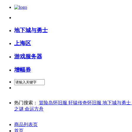
精确搜索
地下城与勇士
上海区
游戏服务器
增幅券
热门搜索：
冒险岛怀旧服
轩辕传奇怀旧服
地下城与勇士
之谜
命运方舟
商品列表页
首页