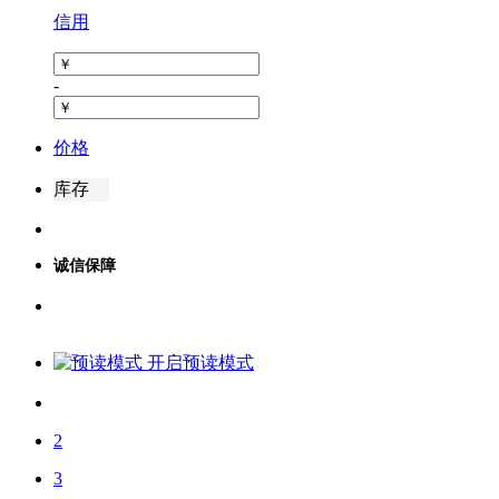
信用
-
价格
库存
诚信保障
开启预读模式
【8月25日前有效】【其他增幅券】+
1
物品类型：增幅券/其他增幅券
2
游戏区服：
地下城与勇士
/
上海区
/
上海4／5区
3