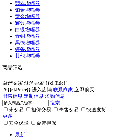
翡翠增幅券
铂金增幅券
黄金增幅券
耀银增幅券
白银增幅券
青铜增幅券
黑铁增幅券
装备增幅券
其他增幅券
商品筛选
店铺卖家
认证卖家
{{el.Title}}
￥{{el.Price}}
进入店铺
联系商家
立即购买
出售信息
定制信息
求购信息
搜索
未交易
担保交易
寄售交易
快速发货
更多
安全保障
金牌担保
最新