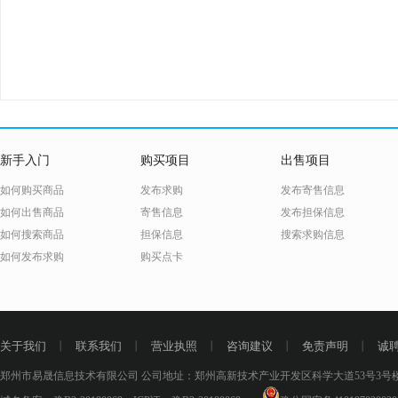
新手入门
购买项目
出售项目
如何购买商品
发布求购
发布寄售信息
如何出售商品
寄售信息
发布担保信息
如何搜索商品
担保信息
搜索求购信息
如何发布求购
购买点卡
关于我们
丨
联系我们
丨
营业执照
丨
咨询建议
丨
免责声明
丨
诚
郑州市易晟信息技术有限公司 公司地址：郑州高新技术产业开发区科学大道53号3号楼18层