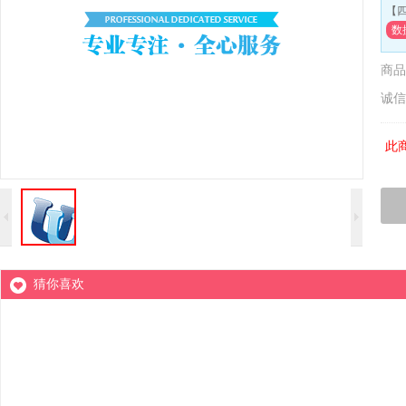
【
数
商品
诚信
此
猜你喜欢