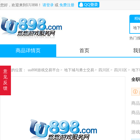
您好，欢迎来到UU898！
请登录
或
免费注册
精
地
士
热门
舟
商品详情页
首页
我
您现在的位置：
uu898游戏交易平台
>
地下城与勇士交易
>
四川区
>
四川1区
>
地下
意
见
全职
反
馈
商品
商品
商品
游戏