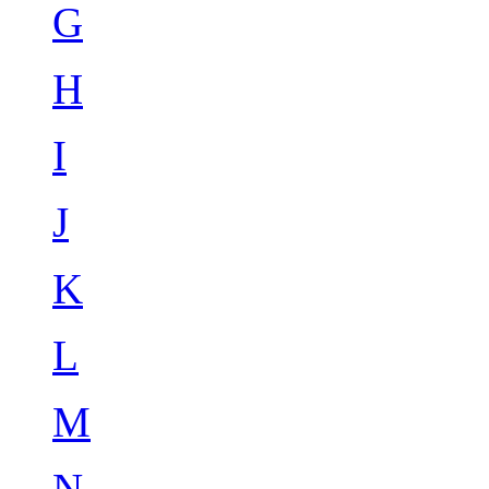
G
H
I
J
K
L
M
N