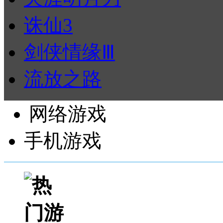
诛仙3
剑侠情缘Ⅲ
流放之路
网络游戏
手机游戏