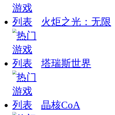
火炬之光：无限
塔瑞斯世界
晶核CoA