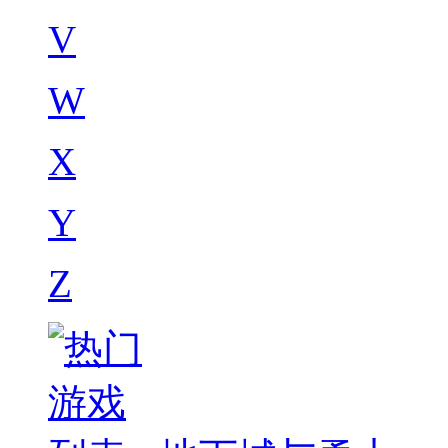
V
W
X
Y
Z