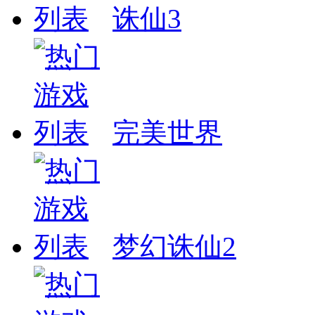
诛仙3
完美世界
梦幻诛仙2