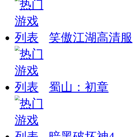
笑傲江湖高清服
蜀山：初章
暗黑破坏神4