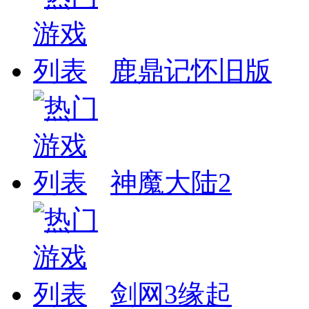
鹿鼎记怀旧版
神魔大陆2
剑网3缘起