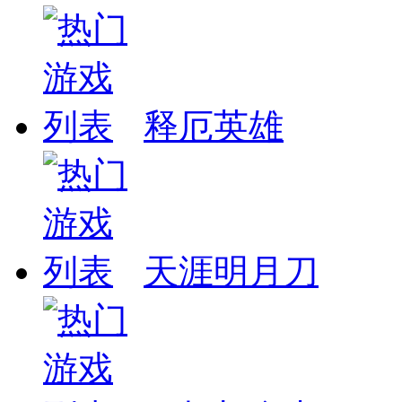
释厄英雄
天涯明月刀