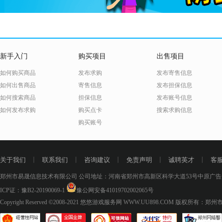
新手入门
购买项目
出售项目
如何购买商品
发布求购
发布寄售信息
如何出售商品
寄售信息
发布担保信息
如何搜索商品
担保信息
发布账号信息
如何发布求购
购买点卡
搜索求购信息
购买账号
关于我们
丨
联系我们
丨
咨询建议
丨
免责声明
丨
诚聘英才
丨
客
郑州市易晟信息技术有限公司 公司地址：河南省郑州市高新区科学大道53号中原广告产
ICP证：豫B2-20190069-1
豫公网安备41019702002065号
Copyright Reserved ©2008-2021
悠悠游戏服务网 WWW.UU898.COM
版权所有：郑州