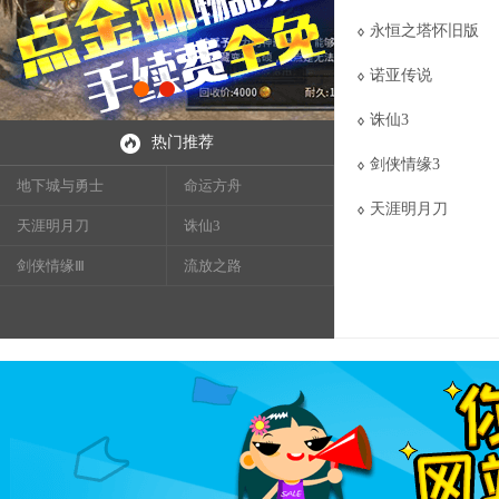
永恒之塔怀旧版
诺亚传说
诛仙3
热门推荐
剑侠情缘3
地下城与勇士
命运方舟
天涯明月刀
天涯明月刀
诛仙3
剑侠情缘Ⅲ
流放之路