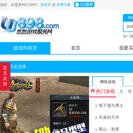
您好，欢迎来到UU898！
请登录
或
免费注册
精
游
热门
舟
游戏列表页
首页
我要
历史选择：
意
见
反
网络游戏
馈
热门游戏
A
B
地下城与勇士
失落的方舟
蜀山：初章