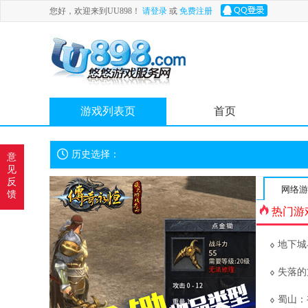
您好，欢迎来到UU898！
请登录
或
免费注册
游戏列表页
首页
历史选择：
意
见
反
网络游
馈
热门游
地下城
失落的
蜀山：