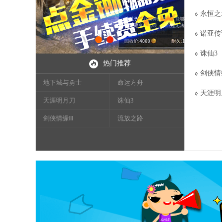
永恒之
诺亚传
诛仙3
热门推荐
剑侠情
地下城与勇士
命运方舟
天涯明
天涯明月刀
诛仙3
剑侠情缘Ⅲ
流放之路