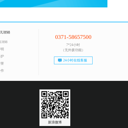
U898
0371-58657500
U898
7*24小时
声明
（无外拨功能）
保护
24小时在线客服
荣誉
合作
新浪微博