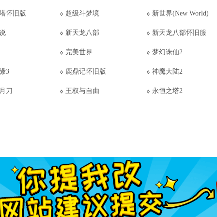
塔怀旧版
超级斗梦境
新世界(New World)
说
新天龙八部
新天龙八部怀旧服
完美世界
梦幻诛仙2
缘3
鹿鼎记怀旧版
神魔大陆2
月刀
王权与自由
永恒之塔2