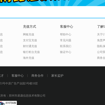
充值方式
客服中心
了解U
息
网银充值
帮助中心
关于U
息
支付宝充值
常见问题
免责
息
财付通充值
联系我们
隐私
息
银行柜台充值
验证中心
公司
海外充值
商务
英才
丨
客服中心
丨
商务合作
丨
家长监护
3号中原广告产业园3号楼18层
所有：郑州市易晟信息技术有限公司