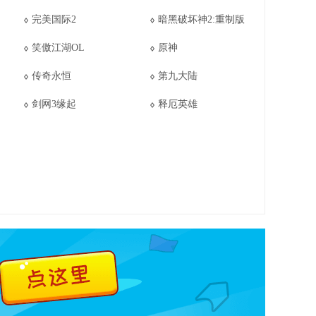
完美国际2
暗黑破坏神2:重制版
笑傲江湖OL
原神
传奇永恒
第九大陆
剑网3缘起
释厄英雄