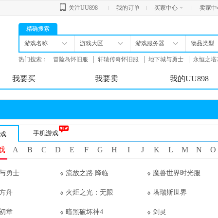
关注UU898
我的订单
买家中心
卖家中
精确搜索
游戏名称
游戏大区
游戏服务器
物品类型
热门搜索：
冒险岛怀旧服
轩辕传奇怀旧服
地下城与勇士
永恒之塔
舟
我要买
我要卖
我的UU898
手机游戏
戏
戏
A
B
C
D
E
F
G
H
I
J
K
L
M
N
O
与勇士
流放之路:降临
魔兽世界时光服
方舟
火炬之光：无限
塔瑞斯世界
初章
暗黑破坏神4
剑灵