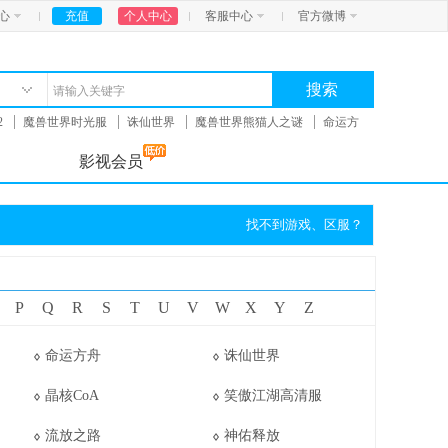
心
充值
个人中心
客服中心
官方微博
搜索
2
魔兽世界时光服
诛仙世界
魔兽世界熊猫人之谜
命运方
影视会员
找不到游戏、区服？
P
Q
R
S
T
U
V
W
X
Y
Z
命运方舟
诛仙世界
晶核CoA
笑傲江湖高清服
流放之路
神佑释放