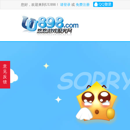
您好，欢迎来到UU898！
请登录
或
免费注册
意
见
反
馈