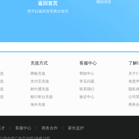
继续浏览
返回首页
您可以返回首页再次尝试
充值方式
客服中心
了解U
息
网银充值
帮助中心
关于U
息
支付宝充值
常见问题
免责
息
财付通充值
联系我们
隐私
息
银行柜台充值
验证中心
公司
海外充值
商务
英才
丨
客服中心
丨
商务合作
丨
家长监护
3号中原广告产业园3号楼18层