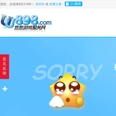
您好，欢迎来到UU898！
请登录
或
免费注册
意
见
反
馈