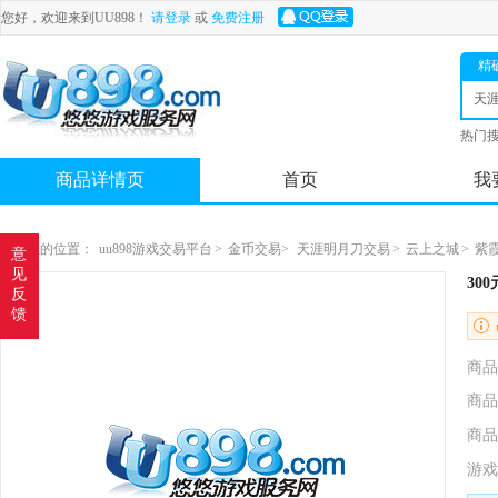
您好，欢迎来到UU898！
请登录
或
免费注册
精
天
热门
舟
商品详情页
首页
我
您现在的位置：
uu898游戏交易平台
>
金币交易>
天涯明月刀交易
>
云上之城
>
紫
意
见
30
反
馈
商品
商品
商品
游戏