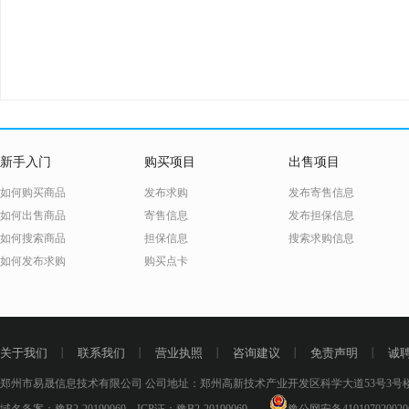
新手入门
购买项目
出售项目
如何购买商品
发布求购
发布寄售信息
如何出售商品
寄售信息
发布担保信息
如何搜索商品
担保信息
搜索求购信息
如何发布求购
购买点卡
关于我们
丨
联系我们
丨
营业执照
丨
咨询建议
丨
免责声明
丨
诚
郑州市易晟信息技术有限公司 公司地址：郑州高新技术产业开发区科学大道53号3号楼18层