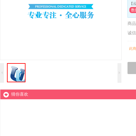
【
数
商品
诚信
此
猜你喜欢