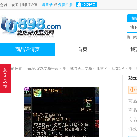
您好，欢迎来到UU898！
请登录
或
免费注册
精
地
士
热门
舟
商品详情页
首页
我
您现在的位置：
uu898游戏交易平台
>
地下城与勇士交易
>
江苏区
>
江苏1区
>
地下
意
见
奶玉
反
馈
商品
商品
商品
游戏