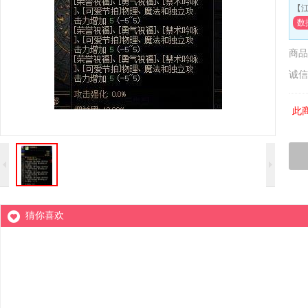
【
数
商品
诚信
此
猜你喜欢