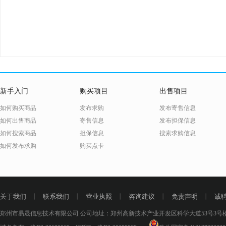
新手入门
购买项目
出售项目
如何购买商品
发布求购
发布寄售信息
如何出售商品
寄售信息
发布担保信息
如何搜索商品
担保信息
搜索求购信息
如何发布求购
购买点卡
关于我们
丨
联系我们
丨
营业执照
丨
咨询建议
丨
免责声明
丨
诚
郑州市易晟信息技术有限公司 公司地址：郑州高新技术产业开发区科学大道53号3号楼18层