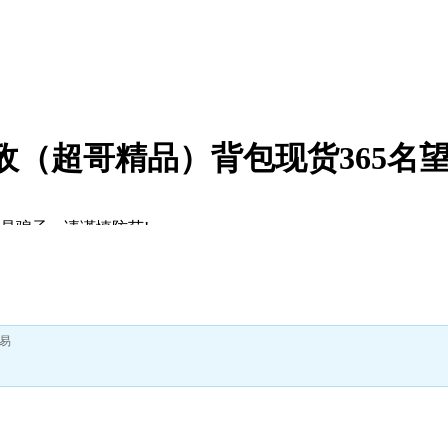
无敌（超哥精品）背包现货365名
是骗子，请谨慎防范!
号信息！
易