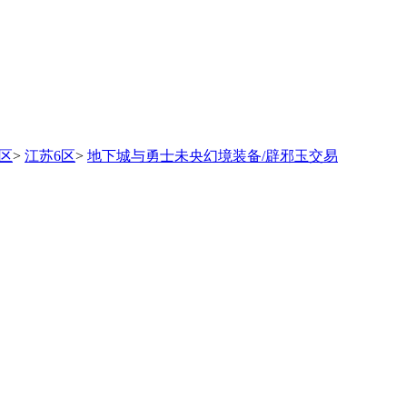
区
>
江苏6区
>
地下城与勇士未央幻境装备/辟邪玉交易