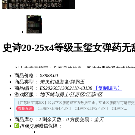
史诗20-25x4等级玉玺女弹药
以上为卖家填写：凡商品的信息、图片中带联系方式的均
uu898提醒：为了您帐号的安全，请勿向他人泄漏您的帐
商品价格：
¥3888.00
商品类型：
未央幻境装备/辟邪玉
商品编号：
ES20260513002118-43138
【复制编号】
游戏区服：
地下城与勇士/江苏区/江苏6区
【江苏区/江苏6区】和以下区服游戏官方数据互通，互通区服商品可进行交
数据互通
【上海区/上海4／5区】【江苏区/江苏5／7区】【江苏区...
商品库存：
2
剩余天数：
0
方便交易：
全天
诚信保障：
担保交易