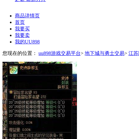
商品详情页
首页
我要买
我要卖
我的UU898
您现在的位置：
uu898游戏交易平台
>
地下城与勇士交易
>
江苏