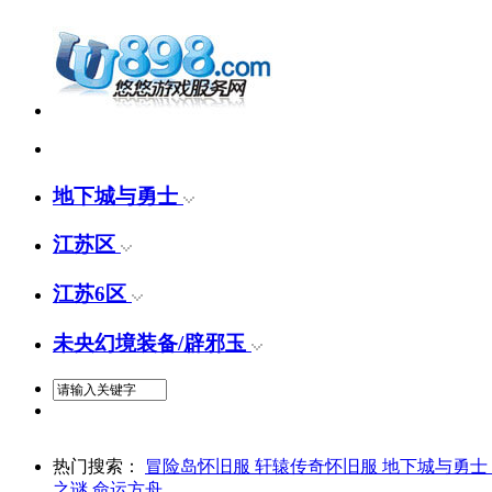
精确搜索
地下城与勇士
江苏区
江苏6区
未央幻境装备/辟邪玉
热门搜索：
冒险岛怀旧服
轩辕传奇怀旧服
地下城与勇士
之谜
命运方舟