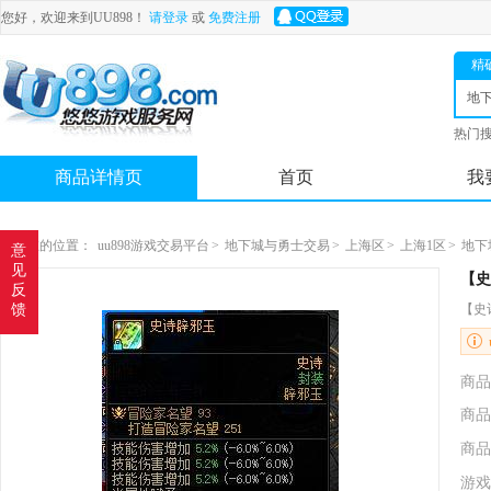
您好，欢迎来到UU898！
请登录
或
免费注册
精
地
士
热门
舟
商品详情页
首页
我
您现在的位置：
uu898游戏交易平台
>
地下城与勇士交易
>
上海区
>
上海1区
>
地下
意
见
【史
反
馈
【史诗
商品
商品
商品
游戏