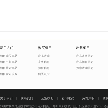
新手入门
购买项目
出售项目
如何购买商品
发布求购
发布寄售信息
如何出售商品
寄售信息
发布担保信息
如何搜索商品
担保信息
搜索求购信息
如何发布求购
购买点卡
关于我们
丨
联系我们
丨
营业执照
丨
咨询建议
丨
免责声明
丨
诚
郑州市易晟信息技术有限公司 公司地址：郑州高新技术产业开发区科学大道53号3号楼18层