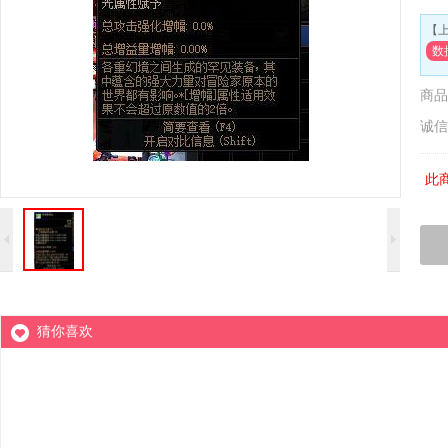
【
数
商品
诚信
此
猜你喜欢