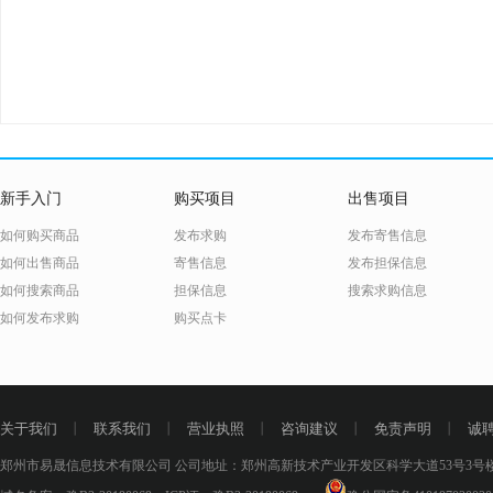
新手入门
购买项目
出售项目
如何购买商品
发布求购
发布寄售信息
如何出售商品
寄售信息
发布担保信息
如何搜索商品
担保信息
搜索求购信息
如何发布求购
购买点卡
关于我们
丨
联系我们
丨
营业执照
丨
咨询建议
丨
免责声明
丨
诚
郑州市易晟信息技术有限公司 公司地址：郑州高新技术产业开发区科学大道53号3号楼18层