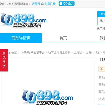
您好，欢迎来到UU898！
请登录
或
免费注册
精
地
士
热门
舟
商品详情页
首页
我
您现在的位置：
uu898游戏交易平台
>
地下城与勇士交易
>
上海区
>
上海4／5区
>
意
见
【6
反
馈
商品
商品
商品
游戏