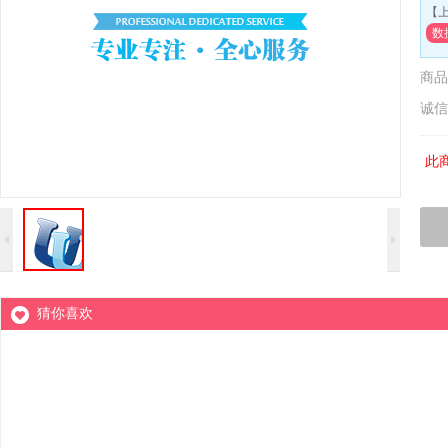
【
数
商品
诚信
此
猜你喜欢