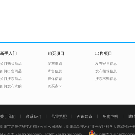
新手入门
购买项目
出售项目
如何购买商品
发布求购
发布寄售信息
如何出售商品
寄售信息
发布担保信息
如何搜索商品
担保信息
搜索求购信息
如何发布求购
购买点卡
关于我们
丨
联系我们
丨
营业执照
丨
咨询建议
丨
免责声明
丨
诚
郑州市易晟信息技术有限公司 公司地址：郑州高新技术产业开发区科学大道53号3号楼18层