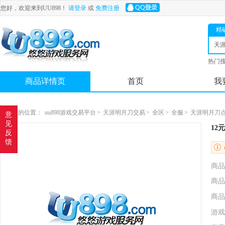
您好，欢迎来到UU898！
请登录
或
免费注册
精
天
热门
舟
商品详情页
首页
我
您现在的位置：
uu898游戏交易平台
>
天涯明月刀交易
>
全区
>
全服
>
天涯明月刀
意
见
12
反
馈
商品
商品
商品
游戏