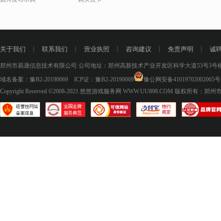
关于我们
丨
联系我们
丨
营业执照
丨
咨询建议
丨
免责声明
丨
诚
郑州市易晟信息技术有限公司 公司地址：郑州高新技术产业开发区科学大道53号3号楼18层
域名备案：
豫B2-20190069
ICP证：
豫B2-20190069
豫公网安备41019702002065号
Copyright Reserved ©2008-2021
悠悠游戏服务网 WWW.UU898.COM
版权所有：郑州