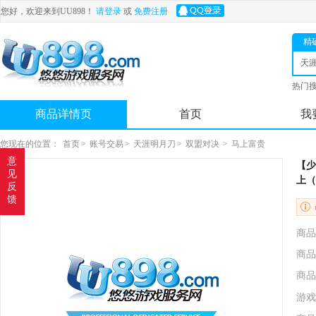
您好，欢迎来到UU898！
请登录
或
免费注册
精
天
热门
舟
商品详情页
首页
我
您现在的位置：
首页
>
账号交易
>
天涯明月刀
>
双盟对决
>
马上富贵
意
【少
见
上（
反
馈
商品
商品
商品
游戏