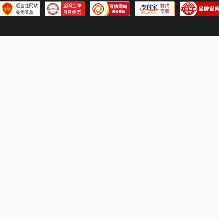
B-兵王2
B-不败传说
B-波克城市
B-不朽之城
B-百变球球
B-堡垒之夜
B-霸王大陆
C-传奇M国际服
C-超级斗梦境
C-穿越火线
C-创世战车
C-传奇M
C-传奇4(mir4)
C-传奇永恒