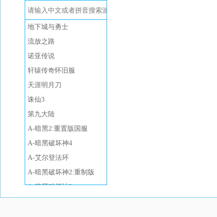
地下城与勇士
流放之路
诺亚传说
轩辕传奇怀旧服
天涯明月刀
诛仙3
第九大陆
A-暗黑2:重置版国服
A-暗黑破坏神4
A-艾尔登法环
A-暗黑破坏神2:重制版
A-暗黑破坏神3
A-阿尔比恩OL
A-Apex英雄