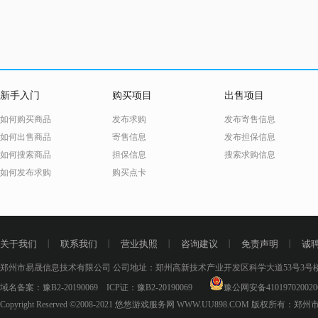
A-暗黑神域
A-艾尔之光Wegame版
A-阿佩尔物语
A-Atlas
新手入门
购买项目
出售项目
A-奥丁：神判（台服）
如何购买商品
发布求购
发布寄售信息
A-阿斯达年代记
如何出售商品
寄售信息
发布担保信息
A-ARC Raiders
如何搜索商品
担保信息
搜索求购信息
A-暗黑破坏神4国服
如何发布求购
购买点卡
B-崩坏：星穹铁道
B-崩坏3WeGame版
B-宝藏世界
关于我们
丨
联系我们
丨
营业执照
丨
咨询建议
丨
免责声明
丨
诚
B-百度集好运卡
郑州市易晟信息技术有限公司 公司地址：郑州高新技术产业开发区科学大道53号3号楼18层
B-补天志
域名备案：
豫B2-20190069
ICP证：
豫B2-20190069
豫公网安备410197020020
B-不灭OL
Copyright Reserved ©2008-2021
悠悠游戏服务网 WWW.UU898.COM
版权所有：郑州
B-贝拉传说