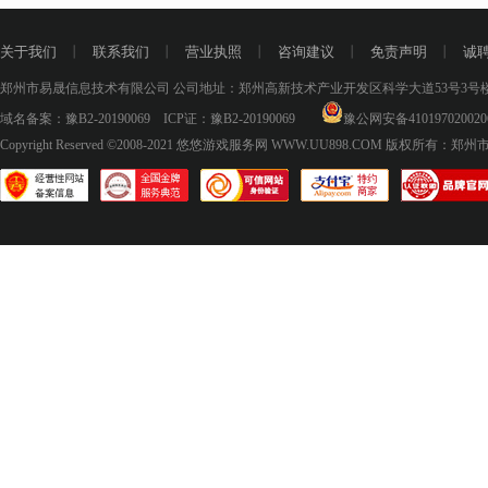
关于我们
丨
联系我们
丨
营业执照
丨
咨询建议
丨
免责声明
丨
诚
郑州市易晟信息技术有限公司 公司地址：郑州高新技术产业开发区科学大道53号3号楼18层
域名备案：
豫B2-20190069
ICP证：
豫B2-20190069
豫公网安备410197020020
Copyright Reserved ©2008-2021
悠悠游戏服务网 WWW.UU898.COM
版权所有：郑州