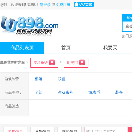
您好，欢迎来到UU898！
请登录
或
免费注册
精
魔
光
热门
舟
商品列表页
首页
我要买
>
>
魔兽世界时光服
泰坦重铸
时光III
部落
联盟
游戏阵营
全部
游戏账号
游戏币
装备
商品类型：
商品筛选
出售信息
收货信息
求购信息