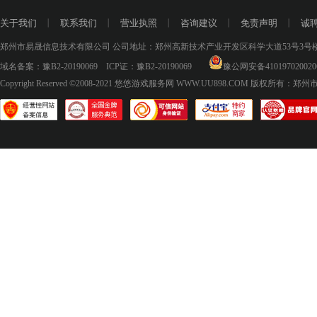
关于我们
丨
联系我们
丨
营业执照
丨
咨询建议
丨
免责声明
丨
诚
郑州市易晟信息技术有限公司 公司地址：郑州高新技术产业开发区科学大道53号3号楼18层
域名备案：
豫B2-20190069
ICP证：
豫B2-20190069
豫公网安备410197020020
Copyright Reserved ©2008-2021
悠悠游戏服务网 WWW.UU898.COM
版权所有：郑州