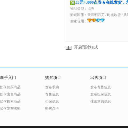
33元=3000点券★在线发货
物品类型：点券
游戏区服：
天涯明月刀
/
时光吹雪
/
共
卖家信用：
开启预读模式
新手入门
购买项目
出售项目
如何购买商品
发布求购
发布寄售信息
如何出售商品
寄售信息
发布担保信息
如何搜索商品
担保信息
搜索求购信息
如何发布求购
购买点卡