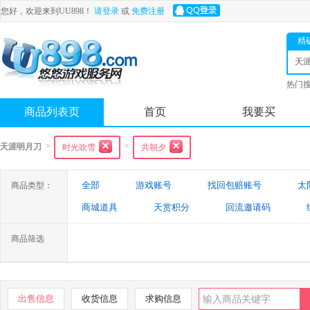
您好，欢迎来到UU898！
请登录
或
免费注册
精
天
热门
舟
商品列表页
首页
我要买
>
>
天涯明月刀
时光吹雪
共朝夕
全部
游戏账号
找回包赔账号
太
商品类型：
商城道具
天赏积分
回流邀请码
商品筛选
出售信息
收货信息
求购信息