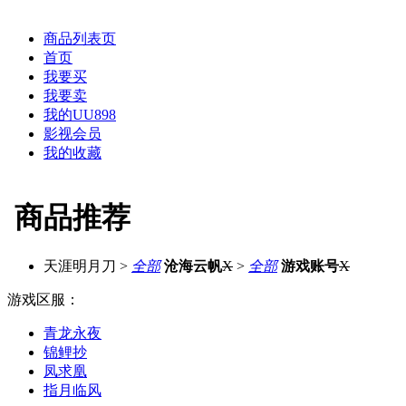
商品列表页
首页
我要买
我要卖
我的UU898
影视会员
我的收藏
商品推荐
天涯明月刀
>
全部
沧海云帆
X
>
全部
游戏账号
X
游戏区服：
青龙永夜
锦鲤抄
凤求凰
指月临风