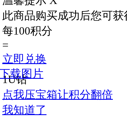
温馨提示
X
此商品购买成功后您可获
每100积分
=
立即兑换
下载图片
1U钻
点我压宝箱让积分翻倍
我知道了