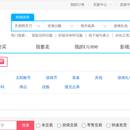
我的订单
买家中心
卖家
精确搜索
天涯明月刀
沧海云帆
指月临风
游戏礼包
热门搜索：
冒险岛怀旧服
轩辕传奇怀旧服
地下城与勇士
永恒之塔
舟
要买
我要卖
我的UU898
影视
号
太阳账号
游戏币
装备
其他
游戏礼
请码
绑点
捏脸
慢充点券
未交易
担保交易
寄售交易
快速发货
搜索