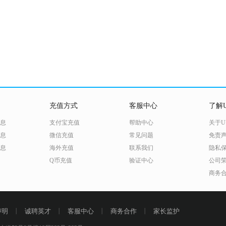
充值方式
客服中心
了解U
息
支付宝充值
帮助中心
关于U
息
微信充值
常见问题
免责
息
海外充值
联系我们
隐私
Q币充值
验证中心
公司
商务
声明
丨
诚聘英才
丨
客服中心
丨
商务合作
丨
家长监护