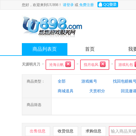
您好，欢迎来到UU898！
请登录
或
免费注册
商品列表页
首页
我
>
>
>
天涯明月刀
沧海云帆
指月临风
游戏礼包
全部
游戏账号
找回包赔账
商品类型：
商城道具
天赏积分
回流邀
商品筛选
出售信息
收货信息
求购信息