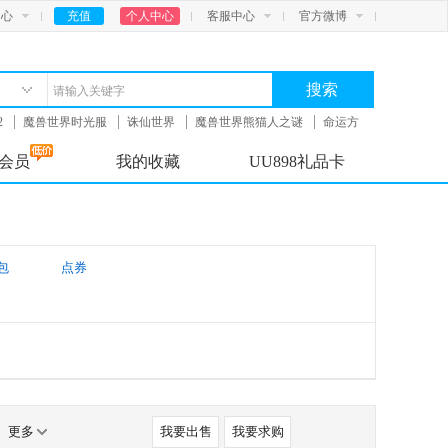
中心
充值
个人中心
客服中心
官方微博
搜索
2
魔兽世界时光服
诛仙世界
魔兽世界熊猫人之谜
命运方
会员
我的收藏
UU898礼品卡
包
点券
更多
我要出售
我要求购