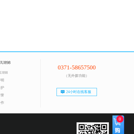
U898
0371-58657500
U898
（无外拨功能）
声明
保护
24小时在线客服
荣誉
合作
0