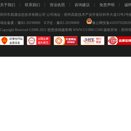
关于我们
丨
联系我们
丨
营业执照
丨
咨询建议
丨
免责声明
丨
诚
郑州市易晟信息技术有限公司 公司地址：郑州高新技术产业开发区科学大道53号3号楼18层
域名备案：
豫B2-20190069
ICP证：
豫B2-20190069
豫公网安备410197020020
Copyright Reserved ©2008-2021
悠悠游戏服务网 WWW.UU898.COM
版权所有：郑州