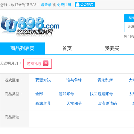
您好，欢迎来到UU898！
请登录
或
免费注册
精
天
热门
舟
商品列表页
首页
我要买
>
天涯明月刀
游戏礼包
双盟对决
谁与争锋
青龙乱舞
大
游戏区服：
全部
游戏账号
找回包赔账号
太
商品类型：
商城道具
天赏积分
回流邀请码
商品筛选