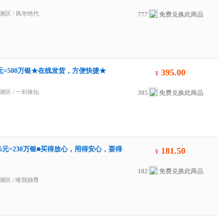
测区
/
风华绝代
777
免费兑换此商品
元=500万银★在线发货，方便快捷★
395.00
¥
测区
/
一剑诛仙
395
免费兑换此商品
.5元=230万银■买得放心，用得安心，耍得
181.50
¥
182
免费兑换此商品
测区
/
唯我独尊