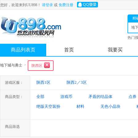
您好，欢迎来到UU898！
请登录
或
免费注册
精
地
士
热门
舟
商品列表页
首页
我要买
>
地下城与勇士
陕西区
陕西1区
陕西2／3区
游戏区服：
全部
游戏币
矛盾的结晶体
点券
商品类型：
绝版天空装扮
材料
无色小晶块
特殊装备
游戏代练
未央幻境装备
商品筛选