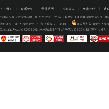
关于我们
丨
联系我们
丨
营业执照
丨
咨询建议
丨
免责声明
丨
诚
郑州市易晟信息技术有限公司 公司地址：郑州高新技术产业开发区科学大道53号3号楼18层
域名备案：
豫B2-20190069
ICP证：
豫B2-20190069
豫公网安备410197020020
Copyright Reserved ©2008-2021
悠悠游戏服务网 WWW.UU898.COM
版权所有：郑州