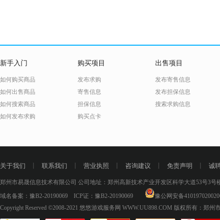
新手入门
购买项目
出售项目
如何购买商品
发布求购
发布寄售信息
如何出售商品
寄售信息
发布担保信息
如何搜索商品
担保信息
搜索求购信息
如何发布求购
购买点卡
关于我们
丨
联系我们
丨
营业执照
丨
咨询建议
丨
免责声明
丨
诚
郑州市易晟信息技术有限公司 公司地址：郑州高新技术产业开发区科学大道53号3号楼18层
域名备案：
豫B2-20190069
ICP证：
豫B2-20190069
豫公网安备410197020020
Copyright Reserved ©2008-2021
悠悠游戏服务网 WWW.UU898.COM
版权所有：郑州