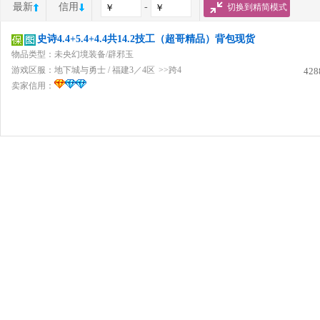
最新
信用
-
切换到精简模式
史诗4.4+5.4+4.4共14.2技工（超哥精品）背包现货
物品类型：未央幻境装备/辟邪玉
游戏区服：
地下城与勇士
/
福建3／4区
>>跨4
428
卖家信用：