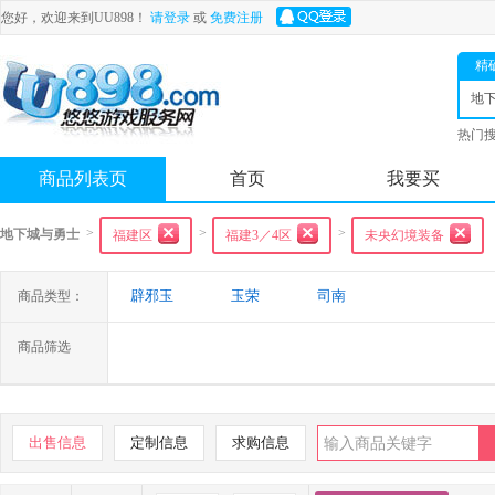
您好，欢迎来到UU898！
请登录
或
免费注册
精
地
士
热门
舟
商品列表页
首页
我要买
>
>
>
地下城与勇士
福建区
福建3／4区
未央幻境装备
辟邪玉
玉荣
司南
商品类型：
商品筛选
出售信息
定制信息
求购信息