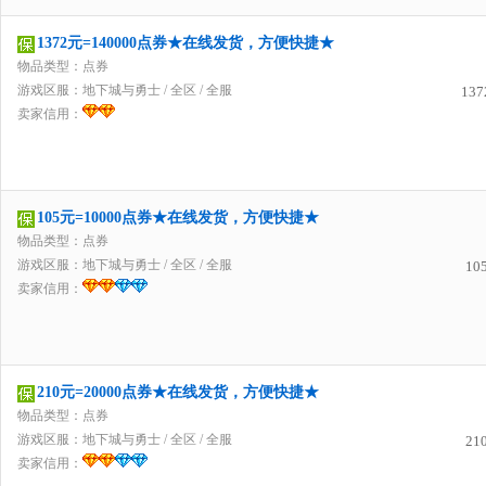
1372元=140000点券★在线发货，方便快捷★
物品类型：点券
游戏区服：
地下城与勇士
/
全区
/
全服
137
卖家信用：
105元=10000点券★在线发货，方便快捷★
物品类型：点券
游戏区服：
地下城与勇士
/
全区
/
全服
10
卖家信用：
210元=20000点券★在线发货，方便快捷★
物品类型：点券
游戏区服：
地下城与勇士
/
全区
/
全服
21
卖家信用：