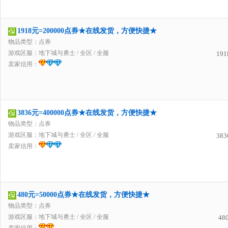
1918元=200000点券★在线发货，方便快捷★
物品类型：点券
游戏区服：
地下城与勇士
/
全区
/
全服
191
卖家信用：
3836元=400000点券★在线发货，方便快捷★
物品类型：点券
游戏区服：
地下城与勇士
/
全区
/
全服
383
卖家信用：
480元=50000点券★在线发货，方便快捷★
物品类型：点券
游戏区服：
地下城与勇士
/
全区
/
全服
48