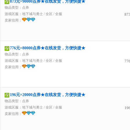
873元=90000点券★在线发货，方便快捷★
物品类型：点券
游戏区服：
地下城与勇士
/
全区
/
全服
87
卖家信用：
776元=80000点券★在线发货，方便快捷★
物品类型：点券
游戏区服：
地下城与勇士
/
全区
/
全服
77
卖家信用：
196元=20000点券★在线发货，方便快捷★
物品类型：点券
游戏区服：
地下城与勇士
/
全区
/
全服
19
卖家信用：