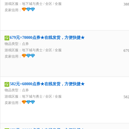
游戏区服：
地下城与勇士
/
全区
/
全服
38
卖家信用：
679元=70000点券★在线发货，方便快捷★
物品类型：点券
游戏区服：
地下城与勇士
/
全区
/
全服
67
卖家信用：
582元=60000点券★在线发货，方便快捷★
物品类型：点券
游戏区服：
地下城与勇士
/
全区
/
全服
58
卖家信用：