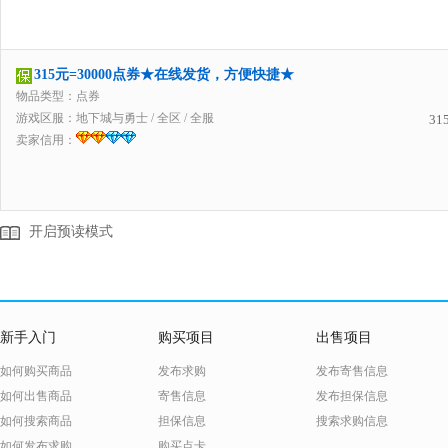
315元=30000点券★在线发货，方便快捷★
物品类型：点券
游戏区服：
地下城与勇士
/
全区
/
全服
31
卖家信用：
开启预读模式
新手入门
购买项目
出售项目
如何购买商品
发布求购
发布寄售信息
如何出售商品
寄售信息
发布担保信息
如何搜索商品
担保信息
搜索求购信息
如何发布求购
购买点卡