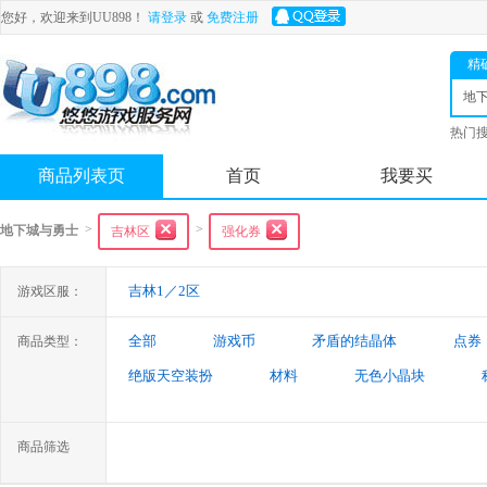
您好，欢迎来到UU898！
请登录
或
免费注册
精
地
士
热门
舟
商品列表页
首页
我要买
>
>
地下城与勇士
吉林区
强化券
吉林1／2区
游戏区服：
全部
游戏币
矛盾的结晶体
点券
商品类型：
绝版天空装扮
材料
无色小晶块
特殊装备
游戏代练
未央幻境装备
商品筛选