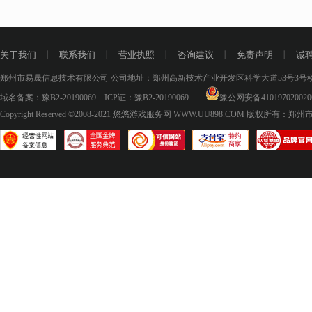
关于我们
丨
联系我们
丨
营业执照
丨
咨询建议
丨
免责声明
丨
诚
郑州市易晟信息技术有限公司 公司地址：郑州高新技术产业开发区科学大道53号3号楼18层
域名备案：
豫B2-20190069
ICP证：
豫B2-20190069
豫公网安备410197020020
Copyright Reserved ©2008-2021
悠悠游戏服务网 WWW.UU898.COM
版权所有：郑州