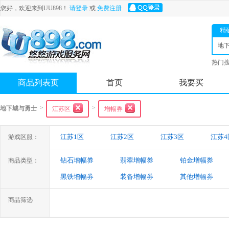
您好，欢迎来到UU898！
请登录
或
免费注册
精
地
士
热门
舟
商品列表页
首页
我要买
>
>
地下城与勇士
江苏区
增幅券
江苏1区
江苏2区
江苏3区
江苏4
游戏区服：
钻石增幅券
翡翠增幅券
铂金增幅券
商品类型：
黑铁增幅券
装备增幅券
其他增幅券
商品筛选