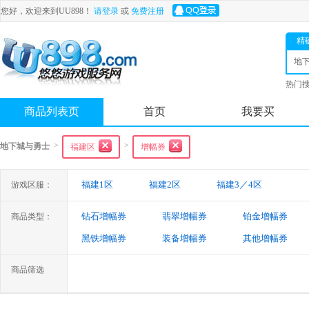
您好，欢迎来到UU898！
请登录
或
免费注册
精
地
士
热门
舟
商品列表页
首页
我要买
>
>
地下城与勇士
福建区
增幅券
福建1区
福建2区
福建3／4区
游戏区服：
钻石增幅券
翡翠增幅券
铂金增幅券
商品类型：
黑铁增幅券
装备增幅券
其他增幅券
商品筛选