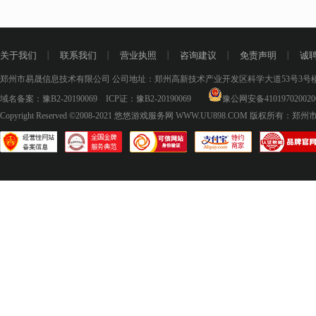
关于我们
丨
联系我们
丨
营业执照
丨
咨询建议
丨
免责声明
丨
诚
郑州市易晟信息技术有限公司 公司地址：郑州高新技术产业开发区科学大道53号3号楼18层
域名备案：
豫B2-20190069
ICP证：
豫B2-20190069
豫公网安备410197020020
Copyright Reserved ©2008-2021
悠悠游戏服务网 WWW.UU898.COM
版权所有：郑州