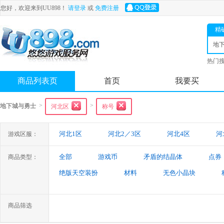
您好，欢迎来到UU898！
请登录
或
免费注册
精
地
士
热门
舟
商品列表页
首页
我要买
>
>
地下城与勇士
河北区
称号
河北1区
河北2／3区
河北4区
河
游戏区服：
全部
游戏币
矛盾的结晶体
点券
商品类型：
绝版天空装扮
材料
无色小晶块
特殊装备
游戏代练
未央幻境装备
商品筛选